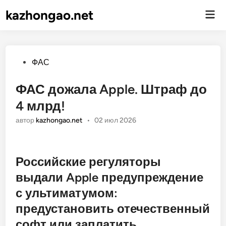
kazhongao.net
Гла
ме
Опубликовано
ФАС
ФАС дожала Apple. Штраф до
4 млрд!
автор
kazhongao.net
•
02 июл 2026
Российские регуляторы
выдали Apple предупреждение
с ультиматумом:
предустановить отечественный
софт или заплатить