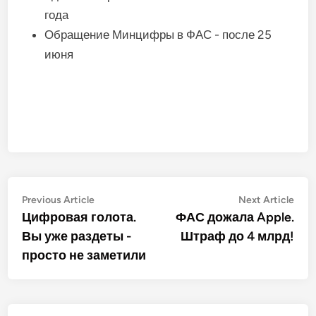
года
Обращение Минцифры в ФАС - после 25
июня
Post
Previous
Nex
Previous Article
Next Article
article:
artic
Цифровая голота.
ФАС дожала Apple.
navigation
Вы уже раздеты -
Штраф до 4 млрд!
просто не заметили