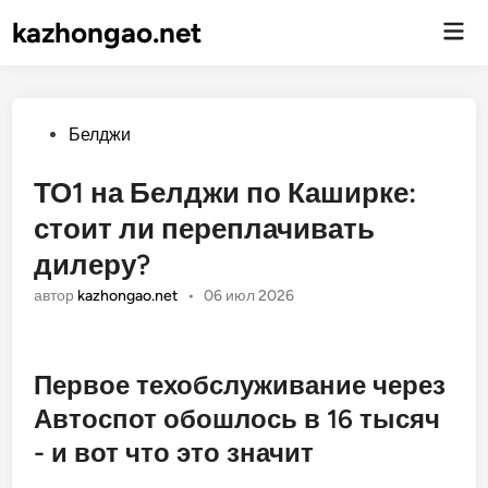
kazhongao.net
Гла
ме
Опубликовано
Белджи
ТО1 на Белджи по Каширке:
стоит ли переплачивать
дилеру?
автор
kazhongao.net
•
06 июл 2026
Первое техобслуживание через
Автоспот обошлось в 16 тысяч
- и вот что это значит