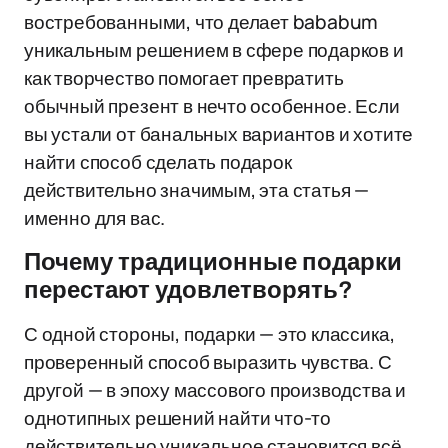
востребованными, что делает bababum
уникальным решением в сфере подарков и
как творчество помогает превратить
обычный презент в нечто особенное. Если
вы устали от банальных вариантов и хотите
найти способ сделать подарок
действительно значимым, эта статья —
именно для вас.
Почему традиционные подарки
перестают удовлетворять?
С одной стороны, подарки — это классика,
проверенный способ выразить чувства. С
другой — в эпоху массового производства и
однотипных решений найти что-то
действительно уникальное становится всё