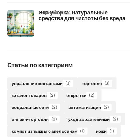
15 фев 2026
Эко-уборка: натуральные
средства для чистоты без вреда
Статьи по категориям
управление поставками
(3)
торговля
(3)
каталог товаров
(2)
открытки
(2)
социальные сети
(2)
автоматизация
(2)
онлайн-торговля
(2)
уход за растениями
(2)
компот из тыквы с апельсином
(1)
ножи
(1)