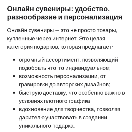
Онлайн сувениры: удобство,
разнообразие и персонализация
Онлайн сувениры — это не просто товары,
купленные через интернет. Это целая
категория подарков, которая предлагает:
огромный ассортимент, позволяющий
подобрать что-то индивидуальное;
возможность персонализации, от
гравировки до авторских дизайнов;
быструю доставку, что особенно важно в
условиях плотного графика;
вдохновение для творчества, позволяя
дарителю участвовать в создании
уникального подарка.