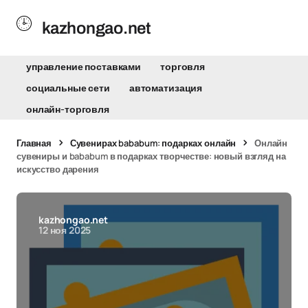
kazhongao.net
управление поставками
торговля
социальные сети
автоматизация
онлайн-торговля
Главная
Сувенирах bababum: подарках онлайн
Онлайн
сувениры и bababum в подарках творчестве: новый взгляд на
искусство дарения
kazhongao.net
12 ноя 2025