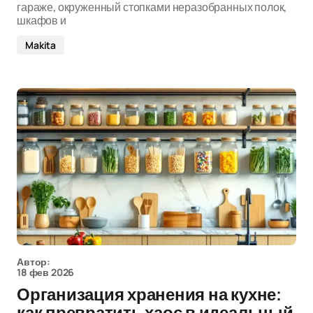
гараже, окруженный стопками неразобранных полок,
шкафов и
Makita
Автор:
18 фев 2026
Организация хранения на кухне: