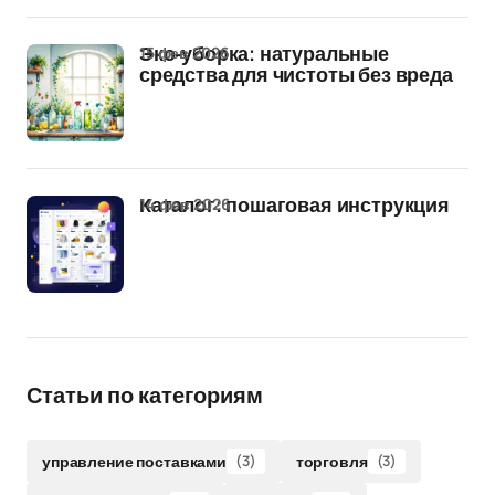
15 фев 2026
Эко-уборка: натуральные
средства для чистоты без вреда
14 фев 2026
Каталог: пошаговая инструкция
Статьи по категориям
управление поставками
(3)
торговля
(3)