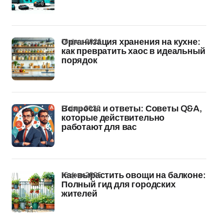
18 фев 2026
Организация хранения на кухне:
как превратить хаос в идеальный
порядок
17 фев 2026
Вопросы и ответы: Советы Q&A,
которые действительно
работают для вас
16 фев 2026
Как вырастить овощи на балконе:
Полный гид для городских
жителей